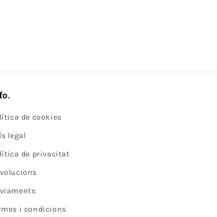
fo.
lítica de cookies
ís legal
lítica de privacitat
volucions
viaments
rmes i condicions