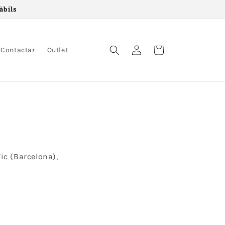
àbils
Accedir
Cistell
Contactar
Outlet
ic (Barcelona),