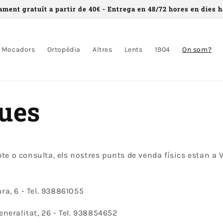
ament gratuït a partir de 40€ - Entrega en 48/72 hores en dies h
Mocadors
Ortopèdia
Altres
Lents
1904
On som?
ues
te o consulta, els nostres punts de venda físics estan a V
ra, 6 -
Tel. 938861055
eneralitat, 26 - Tel. 938854652