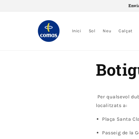
Saltar al
Envi
contingut
Inici
Sol
Neu
Calçat
Botig
Per qualsevol dub
localitzats a:
Plaça Santa Cla
Passeig de la G