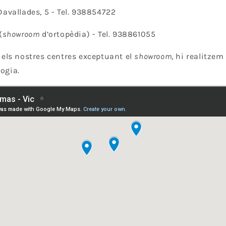
avallades, 5 - Tel. 938854722
(
showroom
d’ortopèdia) - Tel. 938861055
s els nostres centres exceptuant el
showroom
, hi realitzem
logia.