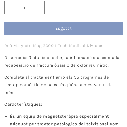
Disminueix
Augmenta
quantitat
quantitat
per
per
Equip
Equip
Esgotat
de
de
magnetoteràpia
magnetoteràpia
Ref: Magneto Mag 2000 I-Tech Medical Division
Mag
Mag
2000
2000
Descripció: Redueix el dolor, la inflamació o accelera la
I-
I-
Tech
Tech
recuperació de fractura òssia o de dolor reumàtic.
Completa el tractament amb els 35 programes de
l’equip domèstic de baixa freqüència més venut del
món.
Característiques:
És un equip de magnetoteràpia especialment
adequat per tractar patologies del teixit ossi com