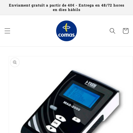
Saltar al
Enviament gratuït a partir de 40€ - Entrega en 48/72 hores
contingut
en dies hàbils
Cistell
Saltar a
informació
del
producte