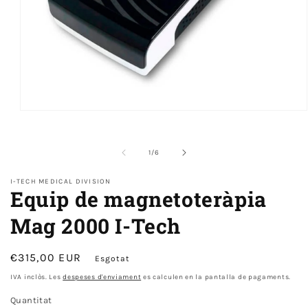
Obre
el
mitjà
1
de
1
/
6
en
modal
I-TECH MEDICAL DIVISION
Equip de magnetoteràpia
Mag 2000 I-Tech
Preu
€315,00 EUR
Esgotat
normal
IVA inclòs. Les
despeses d'enviament
es calculen en la pantalla de pagaments.
Quantitat