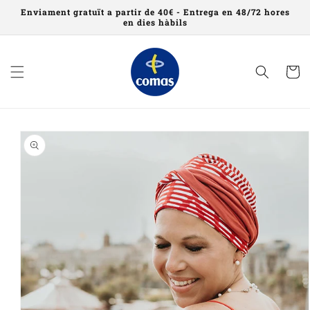
Saltar al
Enviament gratuït a partir de 40€ - Entrega en 48/72 hores
contingut
en dies hàbils
Cistell
Saltar a
informació
del
producte