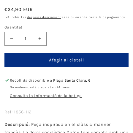
Preu
€34,90 EUR
normal
IVA inclòs. Les
despeses d'enviament
es calculen en la pantalla de pagaments.
Quantitat
Disminueix
Augmenta
quantitat
quantitat
per
per
Félice
Félice
Afegir al cistell
Headwear
Headwear
Dafne
Dafne
Live
Live
Recollida disponible a
Plaça Santa Clara, 6
-
-
Normalment està preparat en 24 hores
Red
Red
Consulta la informació de la botiga
Ref: 1856-112
Descripció:
Peça inspirada en el clàssic mariner
francès. La gorra oncològica Dafne Live compta amb una