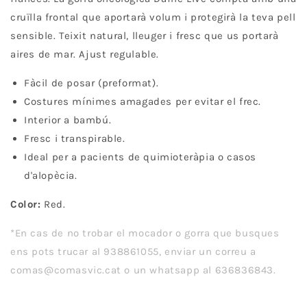
cruïlla frontal que aportarà volum i protegirà la teva pell
sensible. Teixit natural, lleuger i fresc que us portarà
aires de mar. Ajust regulable.
Fàcil de posar (preformat).
Costures mínimes amagades per evitar el frec.
Interior a bambú.
Fresc i transpirable.
Ideal per a pacients de quimioteràpia o casos
d'alopècia.
Color:
Red.
*En cas de no trobar el mocador o gorra que busques
ens pots trucar al 938861055, enviar un correu a
comas@comasvic.cat o un whatsapp al 636836843.