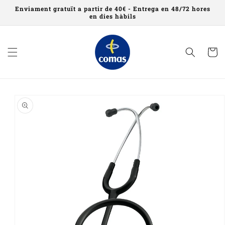
Saltar al
Enviament gratuït a partir de 40€ - Entrega en 48/72 hores
contingut
en dies hàbils
Cistell
Saltar a
informació
del
producte