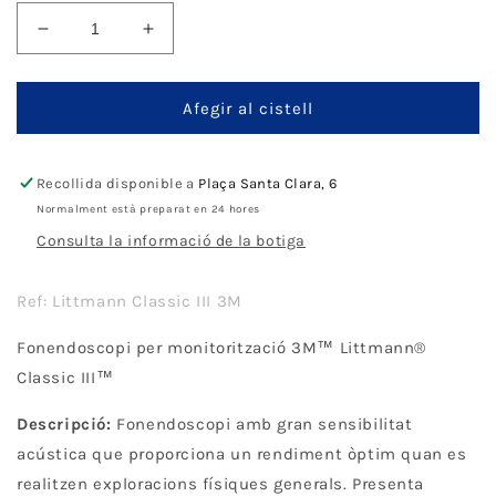
Disminueix
Augmenta
quantitat
quantitat
per
per
Fonendoscopi
Fonendoscopi
Afegir al cistell
Littmann
Littmann
Classic
Classic
III
III
Recollida disponible a
Plaça Santa Clara, 6
Normalment està preparat en 24 hores
Consulta la informació de la botiga
Ref: Littmann Classic III 3M
Fonendoscopi per monitorització 3M
™
Littmann®
Classic III
™
Descripció:
Fonendoscopi amb gran sensibilitat
acústica que proporciona un rendiment òptim quan es
realitzen exploracions físiques generals. Presenta