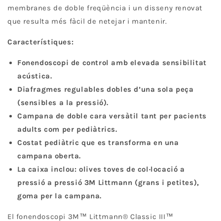
membranes de doble freqüència i un disseny renovat
que resulta més fàcil de netejar i mantenir.
Característiques:
Fonendoscopi de control amb elevada sensibilitat
acústica.
Diafragmes regulables dobles d’una sola peça
(sensibles a la pressió).
Campana de doble cara versàtil tant per pacients
adults com per pediàtrics.
Costat pediàtric que es transforma en una
campana oberta.
La caixa inclou: olives toves de col·locació a
pressió a pressió 3M Littmann (grans i petites),
goma per la campana.
El fonendoscopi 3M
™
Littmann® Classic III
™