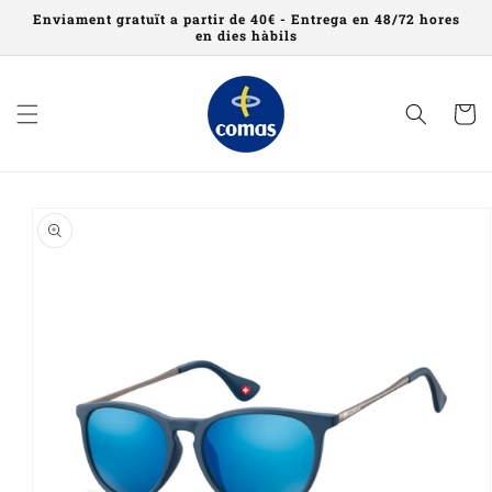
Saltar al
Enviament gratuït a partir de 40€ - Entrega en 48/72 hores
contingut
en dies hàbils
Cistell
Saltar a
informació
del
producte