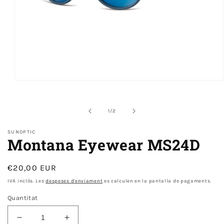
Obre
el
mitjà
1
de
1
/
2
en
modal
SUNOPTIC
Montana Eyewear MS24D
Preu
€20,00 EUR
normal
IVA inclòs. Les
despeses d'enviament
es calculen en la pantalla de pagaments.
Quantitat
Disminueix
Augmenta