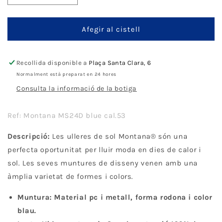
quantitat
quantitat
per
per
Montana
Montana
Afegir al cistell
Eyewear
Eyewear
MS24D
MS24D
Recollida disponible a
Plaça Santa Clara, 6
Normalment està preparat en 24 hores
Consulta la informació de la botiga
Ref: Montana MS24D blue cal.53
Descripció:
Les ulleres de sol Montana® són una
perfecta oportunitat per lluir moda en dies de calor i
sol. Les seves muntures de disseny venen amb una
àmplia varietat de formes i colors.
Muntura: Material pc i metall, forma rodona i color
blau.