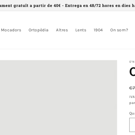
ament gratuït a partir de 40€ - Entrega en 48/72 hores en dies h
Mocadors
Ortopèdia
Altres
Lents
1904
On som?
O'N
P
€
n
IVA
pa
Qu