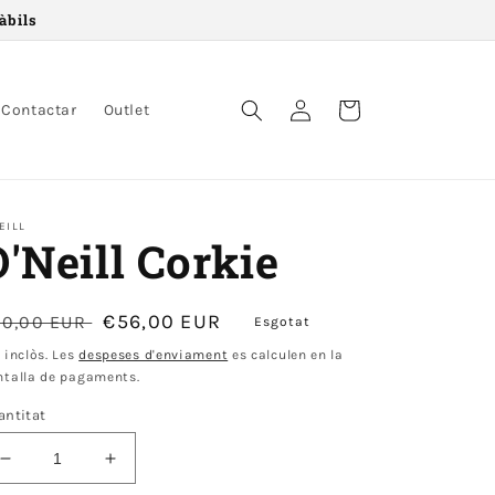
àbils
Accedir
Cistell
Contactar
Outlet
EILL
O'Neill Corkie
reu
Preu
€56,00 EUR
70,00 EUR
Esgotat
ormal
d'oferta
 inclòs. Les
despeses d'enviament
es calculen en la
ntalla de pagaments.
antitat
Disminueix
Augmenta
quantitat
quantitat