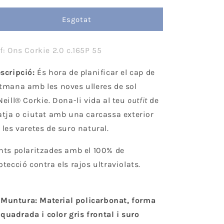
per
per
O&#39;Neill
O&#39;Neill
Esgotat
Corkie
Corkie
f: Ons Corkie 2.0 c.165P 55
scripció:
És hora de planificar el cap de
tmana amb les noves ulleres de sol
Neill® Corkie. Dona-li vida al teu
outfit
de
atja o ciutat amb una carcassa exterior
 les varetes de suro natural.
nts polaritzades amb el 100% de
otecció contra els rajos ultraviolats.
Muntura: Material policarbonat, forma
quadrada i color gris frontal i suro