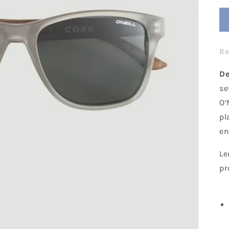
Re
De
se
O’
pl
en
Le
pr