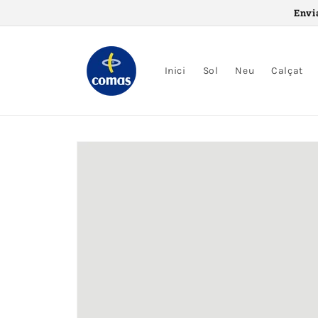
Saltar al
Envi
contingut
Inici
Sol
Neu
Calçat
Saltar a
informació
del
producte