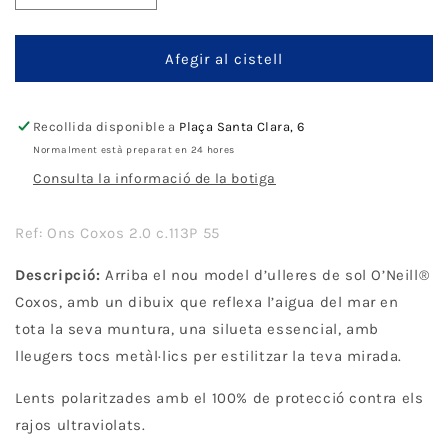
quantitat
quantitat
per
per
O&#39;Neill
O&#39;Neill
Afegir al cistell
Coxos
Coxos
Recollida disponible a
Plaça Santa Clara, 6
Normalment està preparat en 24 hores
Consulta la informació de la botiga
Ref: Ons Coxos 2.0 c.113P 55
Descripció:
Arriba el nou model d’ulleres de sol O’Neill®
Coxos, amb un dibuix que reflexa l’aigua del mar en
tota la seva muntura, una silueta essencial, amb
lleugers tocs metàl·lics per estilitzar la teva mirada.
Lents polaritzades amb el 100% de protecció contra els
rajos ultraviolats.