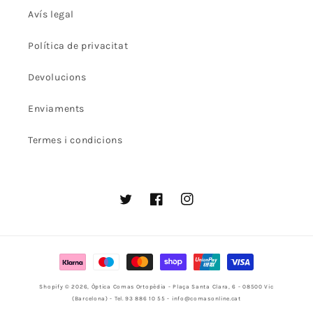
Avís legal
Política de privacitat
Devolucions
Enviaments
Termes i condicions
Twitter
Facebook
Instagram
Mètodes
de
Shopify
© 2026,
Òptica Comas Ortopèdia
- Plaça Santa Clara, 6 - 08500 Vic
pagament
(Barcelona) - Tel. 93 886 10 55 - info@comasonline.cat