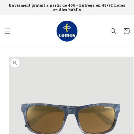
Saltar al
Enviament gratuït a partir de 40€ - Entrega en 48/72 hores
contingut
en dies hàbils
Cistell
Saltar a
informació
del
producte