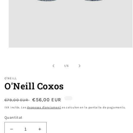
Obre
el
mitjà
1
de
1
/
5
en
modal
O'NEILL
O'Neill Coxos
Preu
Preu
€56,00 EUR
€79,00 EUR
normal
d'oferta
IVA inclòs. Les
despeses d'enviament
es calculen en la pantalla de pagaments.
Quantitat
Disminueix
Augmenta