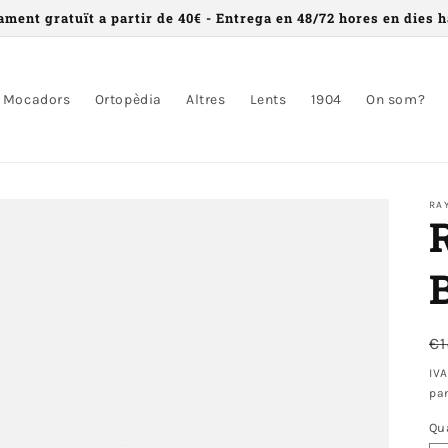
ament gratuït a partir de 40€ - Entrega en 48/72 hores en dies h
Mocadors
Ortopèdia
Altres
Lents
1904
On som?
RA
P
€
n
IVA
pa
Qu