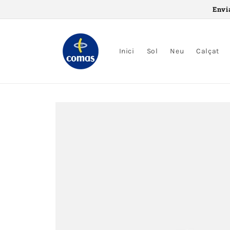
Saltar al
Envi
contingut
Inici
Sol
Neu
Calçat
Saltar a
informació
del
producte