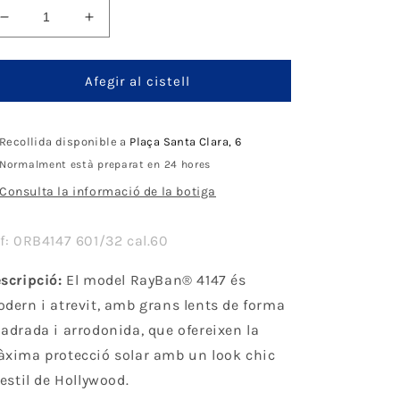
Disminueix
Augmenta
quantitat
quantitat
per
per
Ray-
Ray-
Afegir al cistell
Ban
Ban
Boyfriend
Boyfriend
Recollida disponible a
Plaça Santa Clara, 6
Normalment està preparat en 24 hores
Consulta la informació de la botiga
f: 0RB4147 601/32 cal.60
scripció:
El model RayBan® 4147 és
dern i atrevit, amb grans lents de forma
adrada i arrodonida, que ofereixen la
xima protecció solar amb un look chic
 estil de Hollywood.