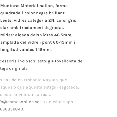
Muntura: Material nailon, forma
quadrada i color negre brillant.
Lents: vidres categoria 2N, color gris
clar amb tractament degradat.
Mides: alçada dels vidres 48.5mm,
amplada del vidre i pont 60-15mm i
longitud varetes 145mm.
cessoris inclosos: estoig + tovalloleta de
teja originals.
n cas de no trobar la RayBan que
sques o que aquesta estigui esgotada,
s pots enviar un correu a
fo@comasonline.cat
o un whatsapp
636836843
.