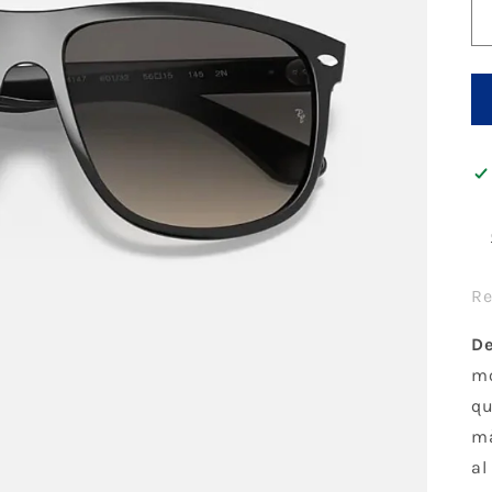
Re
De
mo
qu
mà
al