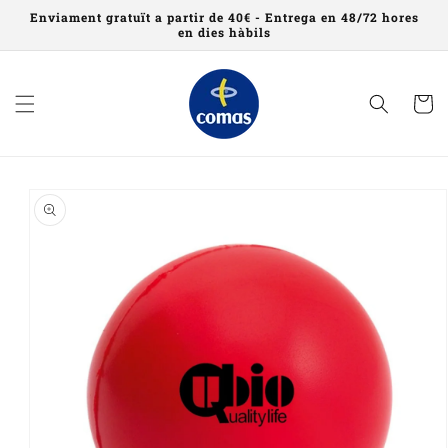
Saltar al
Enviament gratuït a partir de 40€ - Entrega en 48/72 hores
contingut
en dies hàbils
Cistell
Saltar a
informació
del
producte