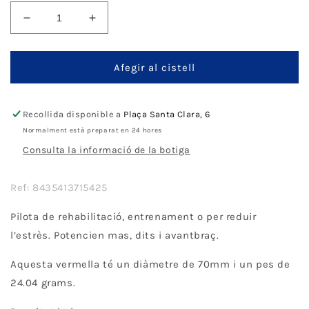
Disminueix
Augmenta
quantitat
quantitat
per
per
Pilota
Pilota
Afegir al cistell
de
de
rehabilitació
rehabilitació
Ubio
Ubio
Recollida disponible a
Plaça Santa Clara, 6
-
-
Normalment està preparat en 24 hores
Vermella
Vermella
Consulta la informació de la botiga
Ref: 8435413715425
Pilota de rehabilitació, entrenament o per reduir
l’estrès. Potencien mas, dits i avantbraç.
Aquesta vermella té un diàmetre de 70mm i un pes de
24.04 grams.