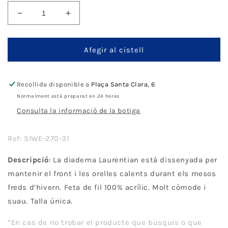
Disminueix
Augmenta
quantitat
quantitat
per
per
Sinner
Sinner
Afegir al cistell
Laurentian
Laurentian
HeadBand
HeadBand
-
-
Recollida disponible a
Plaça Santa Clara, 6
Off
Off
Normalment està preparat en 24 hores
White
White
Consulta la informació de la botiga
Ref: SIWE-270-31
Descripció
: La diadema Laurentian està dissenyada per
mantenir el front i les orelles calents durant els mesos
freds d’hivern. Feta de fil 100% acrílic. Molt còmode i
suau. Talla única.
*En cas de no trobar el producte que busquis o que