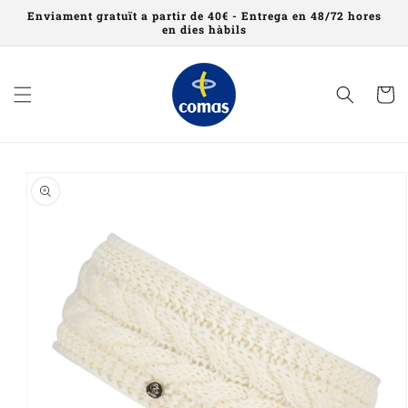
Saltar al
Enviament gratuït a partir de 40€ - Entrega en 48/72 hores
contingut
en dies hàbils
Cistell
Saltar a
informació
del
producte