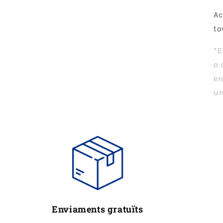
Ac
to
*E
o 
en
un
Enviaments gratuïts