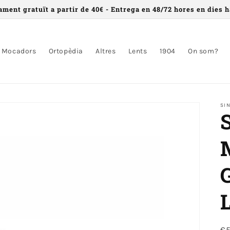
ament gratuït a partir de 40€ - Entrega en 48/72 hores en dies h
Mocadors
Ortopèdia
Altres
Lents
1904
On som?
SI
P
€