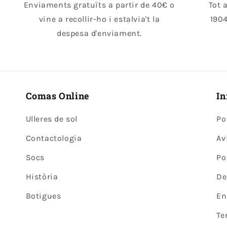
Enviaments gratuïts a partir de 40€ o
Tot 
vine a recollir-ho i estalvia't la
1904
despesa d'enviament.
Comas Online
In
Ulleres de sol
Po
Contactologia
Av
Socs
Po
Història
De
Botigues
En
Te