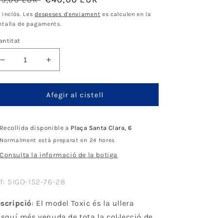
ormal
d'oferta
 inclòs. Les
despeses d'enviament
es calculen en la
ntalla de pagaments.
antitat
Disminueix
Augmenta
quantitat
quantitat
per
per
Sinner
Sinner
Afegir al cistell
Toxic
Toxic
Matte
Matte
Green
Green
Recollida disponible a
Plaça Santa Clara, 6
-
-
Normalment està preparat en 24 hores
Green
Green
Consulta la informació de la botiga
Mirror
Mirror
Lens
Lens
f: SIGO-152-76-28
scripció
: El model Toxic és la ullera
esquí més venuda de tota la col·lecció de