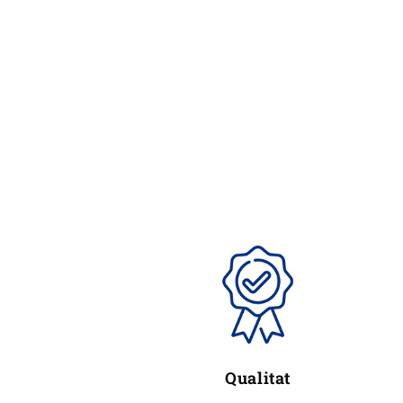
modal
Qualitat