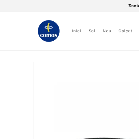
Saltar al
Envi
contingut
Inici
Sol
Neu
Calçat
Saltar a
informació
del
producte